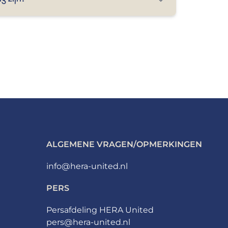
luisjes beschikbaar, dus neem alleen het
n zijn toegestaan, maar kunnen worden
 één uur voor de aftrap aanwezig te zijn.
 te parkeren, je ticket te checken, iets te
g een plek te zoeken.
at uiterlijk 75 minuten voor de wedstrijd
ALGEMENE VRAGEN/OPMERKINGEN
info@hera-united.nl
PERS
Persafdeling HERA United
pers@hera-united.nl