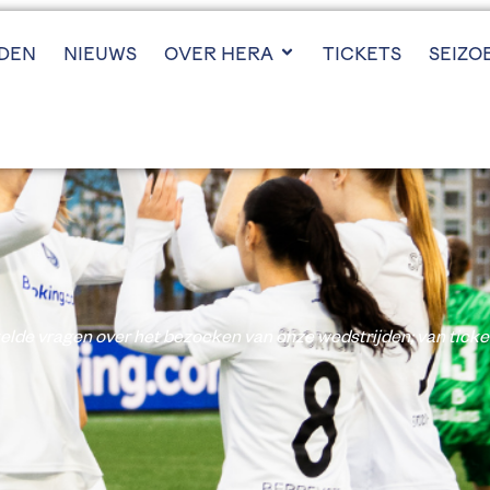
JDEN
NIEUWS
OVER HERA
TICKETS
SEIZO
elde vragen over het bezoeken van onze wedstrijden; van ticke