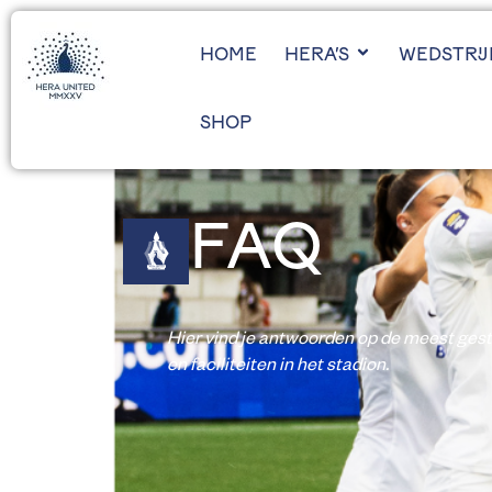
HOME
HERA’S
WEDSTRI
SHOP
FAQ
Hier vind je antwoorden op de meest gest
en faciliteiten in het stadion.