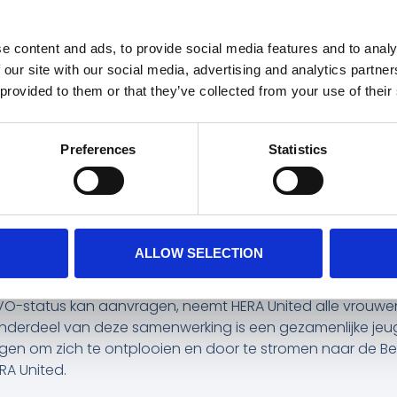
n als een gedeelde droom van Marieke Visser en mij, 
het afgelopen jaar met zoveel energie en plezier sameng
e content and ads, to provide social media features and to analy
e formaliseren. In mijn rol focus ik op het opbouwen van
 our site with our social media, advertising and analytics partn
n met Vera Pauw als adviseur. ”
 provided to them or that they’ve collected from your use of their
ombinatie van sport, media en innovatie is een rode draa
RA United. Vrouwenvoetbal groeit wereldwijd en wij wil
Preferences
Statistics
p laten lopen. Dat vraagt om een positieve verandering 
investeerders en partners te realiseren. Als directielid 
commerciële partnerships en het financiële fundament.”
balclub
ALLOW SELECTION
 United een samenwerking aan met Telstar Vrouwen. Door inv
kt HERA United dit seizoen Telstar Vrouwen. Zodra de KNVB g
VO-status kan aanvragen, neemt HERA United alle vrouwen
. Onderdeel van deze samenwerking is een gezamenlijke j
jgen om zich te ontplooien en door te stromen naar de Belo
ERA United.