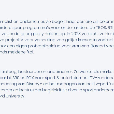
urnalist en ondernemer. Ze begon haar carrière als column
dere sportprogramma’s voor onder andere de TROS, RTL e
 vader de sportglossy Helden op. In 2023 verkocht ze He
e project V voor versnelling van gelijke kansen in voetba
or een eigen profvoetbalclub voor vrouwen. Barend voe
nds meidenelftal.
trateeg, bestuurder en ondernemer. Ze werkte als markete
eur bij SBS en FOX voor sport & entertainment TV-zenders.
lancering van Disney+ en het managen van het tv-portfolio
teerder en bestuurder begeleidt ze diverse sportonderne
d University.