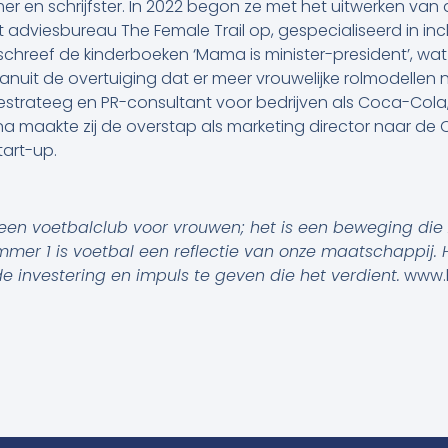
mer en schrijfster. In 2022 begon ze met het uitwerken va
het adviesbureau The Female Trail op, gespecialiseerd in inclu
 schreef de kinderboeken ‘Mama is minister-president’, wat
vanuit de overtuiging dat er meer vrouwelijke rolmodellen 
tiestrateeg en PR-consultant voor bedrijven als Coca-Cola
a maakte zij de overstap als marketing director naar de
art-up.
en voetbalclub voor vrouwen; het is een beweging die zi
mmer 1 is voetbal een reflectie van onze maatschappij. 
 investering en impuls te geven die het verdient.
www.h