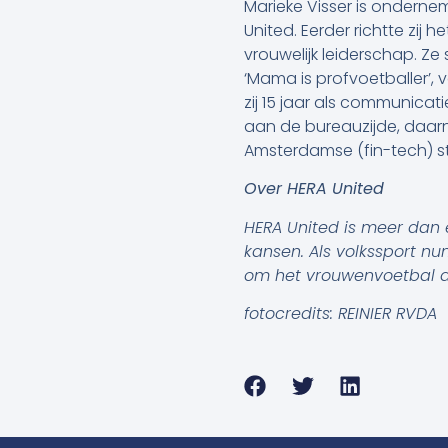
Marieke Visser is onderne
United. Eerder richtte zij 
vrouwelijk leiderschap. Ze
‘Mama is profvoetballer’, 
zij 15 jaar als communica
aan de bureauzijde, daarn
Amsterdamse (fin-tech) st
Over HERA United
HERA United is meer dan e
kansen. Als volkssport nu
om het vrouwenvoetbal de
fotocredits: REINIER RVDA