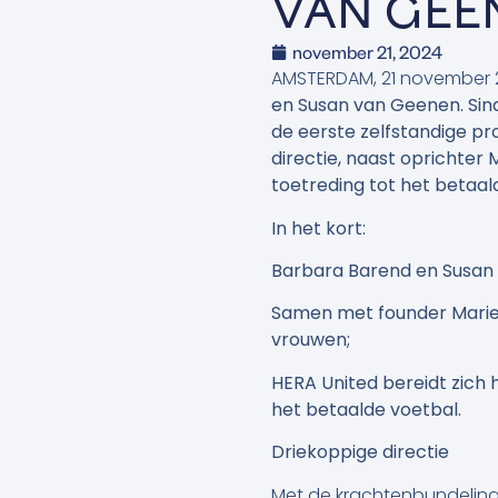
VAN GEE
november 21, 2024
AMSTERDAM, 21 november 
en Susan van Geenen. Sind
de eerste zelfstandige pr
directie, naast oprichter
toetreding tot het betaal
In het kort:
Barbara Barend en Susan
Samen met founder Marieke
vrouwen;
HERA United bereidt zich 
het betaalde voetbal.
Driekoppige directie
Met de krachtenbundeling w