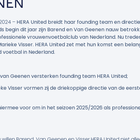
NEN
2024 –
HERA United breidt haar founding team en directi
s begin dit jaar zijn Barend en Van Geenen nauw betrokke
ofessionele vrouwenvoetbalclub van Nederland. Nu treden z
 Marieke Visser. HERA United zet met hun komst een belang
d voetbal in Nederland.
 van Geenen versterken founding team HERA United;
 Visser vormen zij de driekoppige directie van de eers
hiermee voor om in het seizoen 2025/2026 als professione
illen Barend, Van Geenen en Visser HERA United niet allee