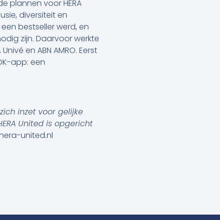
n de plannen voor HERA
sie, diversiteit en
 een bestseller werd, en
nodig zijn. Daarvoor werkte
, Univé en ABN AMRO. Eerst
 OK-app: een
ch inzet voor gelijke
HERA United is opgericht
era-united.nl