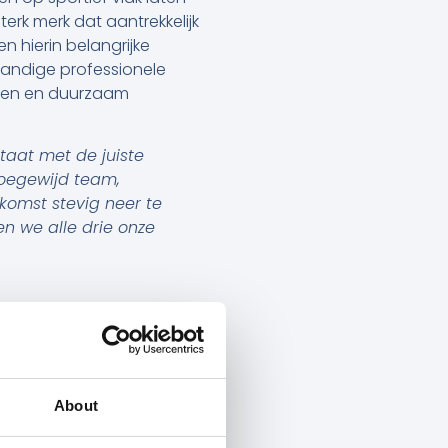
rk merk dat aantrekkelijk
n hierin belangrijke
tandige professionele
ngen en duurzaam
taat met de juiste
toegewijd team,
ekomst stevig neer te
en we alle drie onze
edia mee naar HERA
zoals Disney, FOX, SBS,
 presenteerde het
bedrijf
Helden
op, dat ze
About
tief betrokken bij
Helden
.