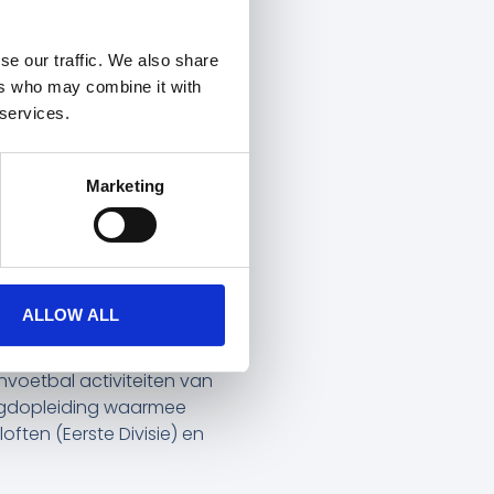
wordt in recordtempo
ewerkt, nu is het tijd
se our traffic. We also share
 een sterke
ers who may combine it with
 services.
d in mijn leven, en dit
len Nederland als
Marketing
en ik kan niet wachten
ben ik verantwoordelijk
ALLOW ALL
esteringen in de teams en
roen licht geeft en HERA
voetbal activiteiten van
eugdopleiding waarmee
ften (Eerste Divisie) en