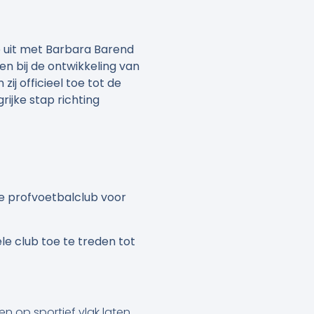
e uit met Barbara Barend
n bij de ontwikkeling van
ij officieel toe tot de
rijke stap richting
te profvoetbalclub voor
le club toe te treden tot
n op sportief vlak laten