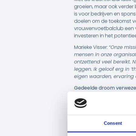
groeien, maar ook verder 
is voor bedrijven en spons
doelen om de toekomst van
vrouwenvoetbalclub een v
investeren in het potenti
Marieke Visser: “
Onze missi
mensen in onze organisat
ontzettend veel bereikt. 
leggen. Ik geloof erg in ‘
eigen waarden, ervaring e
Gedeelde droom verwezen
Barend en Van Geenen br
United. Van Geenen vervul
Feyenoord en Nike. Barend 
jeugdprogramma
Zappsp
Consent
vorig jaar verkocht. Naast 