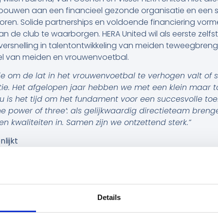
bouwen aan een financieel gezonde organisatie en een ste
oren. Solide partnerships en voldoende financiering vorme
 de club te waarborgen. HERA United wil als eerste zelfs
ersnelling in talentontwikkeling van meiden teweegbre
eel van meiden en vrouwenvoetbal.
e om de lat in het vrouwenvoetbal te verhogen valt of s
ie. Het afgelopen jaar hebben we met een klein maar 
Nu is het tijd om het fundament voor een succesvolle to
the power of three’: als gelijkwaardig directieteam breng
n kwaliteiten in. Samen zijn we ontzettend sterk.”
lijkt
engen samen een uitgebreide achtergrond in sport en m
de leidinggevende rollen bij gerenommeerde organisaties 
is een vertrouwd gezicht binnen de sportjournalistiek. Ze
ort
, was werkzaam bij
Eredivisie Live
, en richtte het media
Details
haar rol bij HERA United blijft Barend op de achtergrond ac