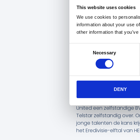
Barbara Barend: “
Wat bego
This website uses cookies
werkelijkheid. We hebben 
We use cookies to personalis
om onze rollen en taken t
information about your use of
voetbalorganisatie, same
other information that you’ve
Susan van Geenen:
“De c
komt opnieuw samen in HE
Consent
Necessary
voetballand hierin vooro
Selection
om dit met het team, alle 
voor de organisatie, de 
Eerste vrouwen profvoet
DENY
In juli jl. kondigde HERA
in de faciliteiten verster
United een zelfstandige B
Telstar zelfstandig over
jonge talenten de kans kri
het Eredivisie-elftal van H