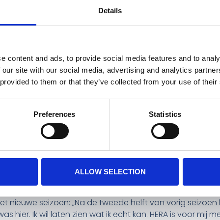
 LINTHORST OP HAA
Details
RDAG
e content and ads, to provide social media features and to analy
 our site with our social media, advertising and analytics partn
horst hebben op haar 21e verjaardag overeenstemming ber
 provided to them or that they’ve collected from your use of their
it Uithoorn blijft ook in het seizoen 2026-2027 voor de Am
balcarrière bij Legmeervogels in Uithoorn en speelde da
Preferences
Statistics
ebruari 2026 maakte ze de overstap naar HERA United. Ze is
nen: „Jade blijft bij Hera. Ze is fysiek sterk, kan uitsteke
n heeft ondanks haar kwaliteiten ook wat pech gekend. N
 beginnen, ben ik ervan overtuigd dat ze nog veel kan lat
ALLOW SELECTION
ar het nieuwe seizoen: „Na de tweede helft van vorig seizoen
hier. Ik wil laten zien wat ik echt kan. HERA is voor mij 