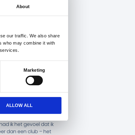
R
About
se our traffic. We also share
ers who may combine it with
eikt over een nieuw
 services.
sterdamse club voetballen.
arna meerdere seizoenen
Marketing
 inzetbaar als spits én op
nd in een hoog
u ze met een schone lei
en zien en een belangrijke
ALLOW ALL
 had ik het gevoel dat ik
meer dan een club – het