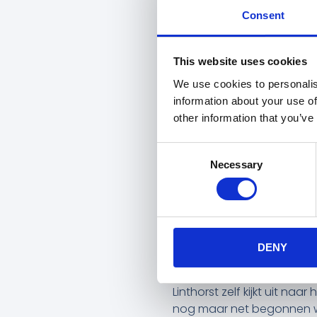
MET JADE
Consent
VERJAA
This website uses cookies
juni 20, 2026
Amsterdam, 20 juni 2026
We use cookies to personalis
information about your use of
HERA United en Jade Lint
other information that you’ve
contract. De aanvalster u
Linthorst begon haar voet
Consent
Necessary
bij Sparta Rotterdam. In f
Selection
de flanken.
Technisch adviseur Mark Coo
pressingsysteem spelen e
aan een nieuw seizoen kan
DENY
rol voor ons kan spelen.”
Linthorst zelf kijkt uit na
nog maar net begonnen was 