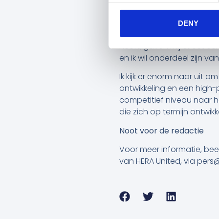
Eredivisie te vinden.”
Zandvliet zelf:
“De gesprek
DENY
geïnspireerd. Deze keuze l
heeft, gaven mij direct 
en ik wil onderdeel zijn 
Ik kijk er enorm naar uit 
ontwikkeling en een high
competitief niveau naar 
die zich op termijn ontw
Noot voor de redactie
Voor meer informatie, be
van HERA United, via pers