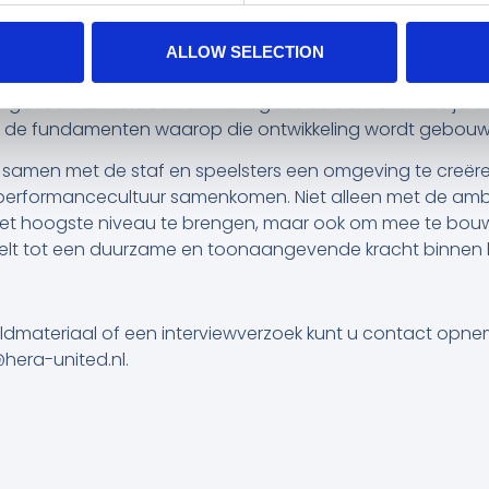
ken met de mensen van HERA hebben mij compleet verras
ALLOW SELECTION
ag voor mij niet in de lijn der verwachting. Maar de visie 
een gevoel van vertrouwen. HERA gaat de aankomende jare
van de fundamenten waarop die ontwikkeling wordt gebouw
om samen met de staf en speelsters een omgeving te creëre
-performancecultuur samenkomen. Niet alleen met de amb
het hoogste niveau te brengen, maar ook om mee te bou
ikkelt tot een duurzame en toonaangevende kracht binnen
eldmateriaal of een interviewverzoek kunt u contact opn
@hera-united.nl.