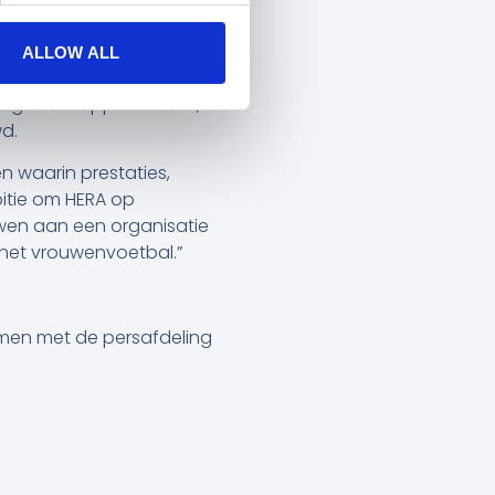
t, uitgedaagd en
ALLOW ALL
en de plannen die HERA
n grote stappen zetten,
d.
n waarin prestaties,
itie om HERA op
wen aan een organisatie
 het vrouwenvoetbal.”
emen met de persafdeling