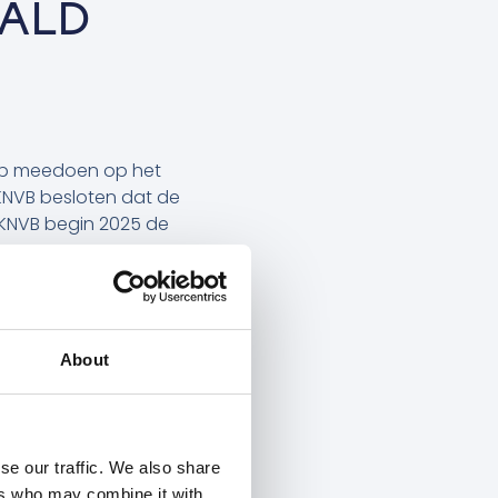
AALD
club meedoen op het
KNVB besloten dat de
KNVB begin 2025 de
in het betaald voetbal.
Telstar Vrouwen heeft
About
nnen we als HERA United
se our traffic. We also share
ers who may combine it with