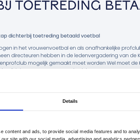
IJ TOETREDING BET
tap dichterbij toetreding betaald voetbal
rhogen in het vrouwenvoetbal en als onafhankelijke prof
een directeuren hebben in de ledenvergadering van de 
wenprofclub mogelijk gemaakt moet worden Wel moet de 
 de wijziging presenteren aan de clubs.
voor het vrouwenvoetbal!
lle licentie-eisen voldoet, mogen we officieel toetreden 
 Telstar kunnen wij voortbouwen op het fundament dat 
Details
/’26 nemen we de licentie van Telstar Vrouwen over en ku
terken.
! Zo kan niemand meer om ons heen.
e content and ads, to provide social media features and to analy
 our site with our social media, advertising and analytics partn