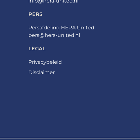
info@hera-united.nl
PERS
Persafdeling HERA United
pers@hera-united.nl
LEGAL
Privacybeleid
Disclaimer