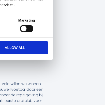
 services.
Marketing
ederland. Toch kunnen
profclubs is het
ALLOW ALL
 veld willen we winnen;
 vrouwenvoetbal door een
neer de regelgeving bij
s eerste profclub voor