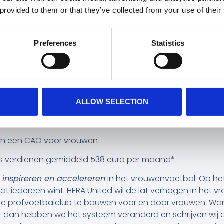
merchandise of reserveer een seizoenskaart.
 provided to them or that they’ve collected from your use of their
 je e-mailadres achter.
d foundation
Preferences
Statistics
n snelstgroeiende teamsport voor meiden en vrouwen in N
 dromen van een carrière als profvoetballer. Bij reguliere 
jzaak.
elijk van mannenclubs
ALLOW SELECTION
 zelfstandig bestaan
ben een CAO voor vrouwen
ers verdienen gemiddeld 538 euro per maand*
, inspireren en accelereren
in het vrouwenvoetbal. Op het
dat iedereen wint. HERA United wil de lat verhogen in het
ige profvoetbalclub te bouwen voor en door vrouwen. Wan
dan hebben we het systeem veranderd en schrijven wij al