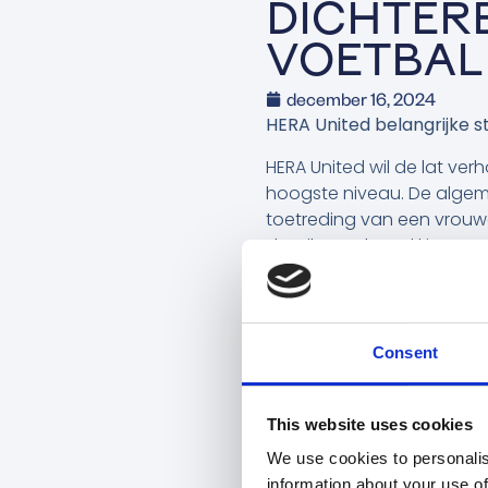
DICHTERB
VOETBAL
december 16, 2024
HERA United belangrijke s
HERA United wil de lat ve
hoogste niveau. De algem
toetreding van een vrou
details met betrekking tot
Een historische mijlpaal 
Wanneer HERA United aan a
Door de samenwerking met
Consent
gelegd. Vanaf seizoen ‘25
de Vrouwen Eredivisie vers
This website uses cookies
Word fan van HERA United
We use cookies to personalis
information about your use of